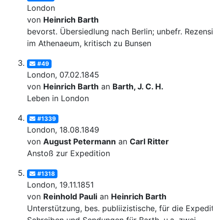
London
von
Heinrich Barth
bevorst. Übersiedlung nach Berlin; unbefr. Rezensio
im Athenaeum, kritisch zu Bunsen
#49
London, 07.02.1845
von
Heinrich Barth
an
Barth, J. C. H.
Leben in London
#1339
London, 18.08.1849
von
August Petermann
an
Carl Ritter
Anstoß zur Expedition
#1318
London, 19.11.1851
von
Reinhold Pauli
an
Heinrich Barth
Unterstützung, bes. publiizistische, für die Expediti