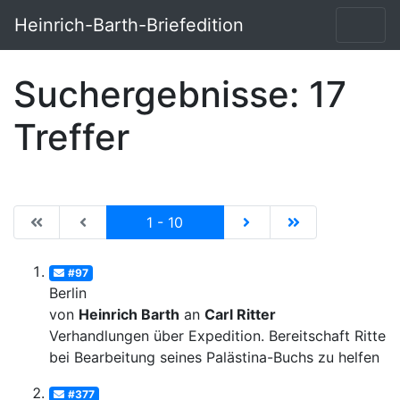
Heinrich-Barth-Briefedition
Suchergebnisse: 17
Treffer
|de:Erste Seite|en:First results page|
|de:Vorhergehende Seite|en:Previous results p
Current
|de:Nächste Seite|en:N
|de:Letzte Seit
1 - 10
#97
Berlin
von
Heinrich Barth
an
Carl Ritter
Verhandlungen über Expedition. Bereitschaft Ritter
bei Bearbeitung seines Palästina-Buchs zu helfen
#377