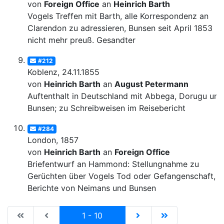
von
Foreign Office
an
Heinrich Barth
Vogels Treffen mit Barth, alle Korrespondenz an
Clarendon zu adressieren, Bunsen seit April 1853
nicht mehr preuß. Gesandter
#212
Koblenz, 24.11.1855
von
Heinrich Barth
an
August Petermann
Auftenthalt in Deutschland mit Abbega, Dorugu und
Bunsen; zu Schreibweisen im Reisebericht
#284
London, 1857
von
Heinrich Barth
an
Foreign Office
Briefentwurf an Hammond: Stellungnahme zu
Gerüchten über Vogels Tod oder Gefangenschaft,
Berichte von Neimans und Bunsen
|de:Erste Seite|en:First results page|
|de:Vorhergehende Seite|en:Previous results p
Current
|de:Nächste Seite|en:N
|de:Letzte Seit
1 - 10