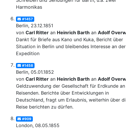
Schreiben und Sendungen für Barth, u.a. zwei
Harmonikas
#1457
Berlin, 23.12.1851
von
Carl Ritter
an
Heinrich Barth
an
Adolf Overwe
Dankt für Briefe aus Kano und Kuka, Bericht über
Situation in Berlin und bleibendes Interesse an der
Expedition
#1458
Berlin, 05.01.1852
von
Carl Ritter
an
Heinrich Barth
an
Adolf Overwe
Geldzuwendung der Gesellschaft für Erdkunde an d
Reisenden. Berichte über Entwicklungen in
Deutschland, fragt um Erlaubnis, weiterhin über die
Reise berichten zu dürfen.
#909
London, 08.05.1855