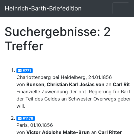
Heinrich-Barth-Briefedition
Suchergebnisse: 2
Treffer
#771
Charlottenberg bei Heidelberg, 24.01.1856
von
Bunsen, Christian Karl Josias von
an
Carl Ritt
Finanzielle Zuwendung der brit. Regierung für Barth
der Teil des Geldes an Schwester Overwegs geben
will.
#1176
Paris, 01.10.1856
von
Victor Adolphe Malte-Brun
an
Carl Ritter