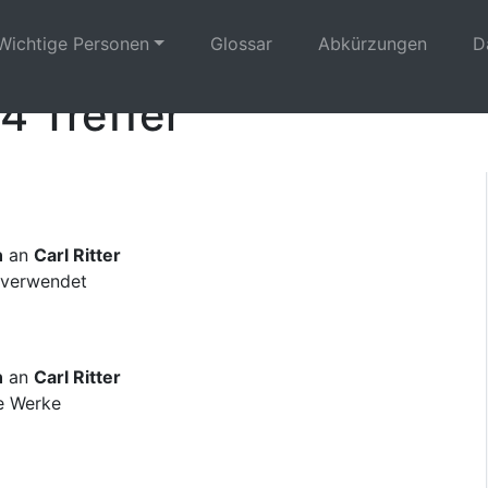
Wichtige Personen
Glossar
Abkürzungen
D
4 Treffer
n
an
Carl Ritter
 verwendet
n
an
Carl Ritter
ne Werke