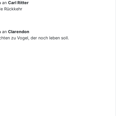
n
an
Carl Ritter
de Rückkehr
n
an
Clarendon
ten zu Vogel, der noch leben soll.