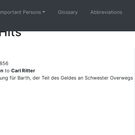
Important Persons
Glossary
Abbreviations
Hits
1856
on
to
Carl Ritter
rung für Barth, der Teil des Geldes an Schwester Overwegs