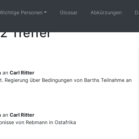
Wichtige Personen
Glossar
Abkürzungen
D
2 Treffer
n
an
Carl Ritter
t. Regierung über Bedingungen von Barths Teilnahme an
n
an
Carl Ritter
bnisse von Rebmann in Ostafrika