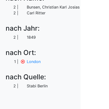
2
Bunsen, Christian Karl Josias von
2
Carl Ritter
nach Jahr:
2
1849
nach Ort:
1
London
nach Quelle:
2
Stabi Berlin