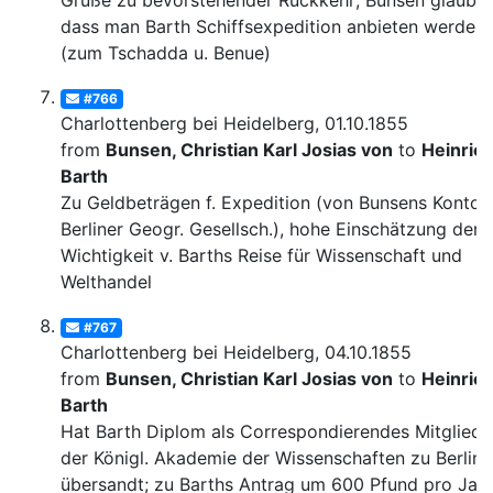
Grüße zu bevorstehender Rückkehr; Bunsen glaubt,
dass man Barth Schiffsexpedition anbieten werde
(zum Tschadda u. Benue)
#766
Charlottenberg bei Heidelberg, 01.10.1855
from
Bunsen, Christian Karl Josias von
to
Heinric
Barth
Zu Geldbeträgen f. Expedition (von Bunsens Konto, 
Berliner Geogr. Gesellsch.), hohe Einschätzung der
Wichtigkeit v. Barths Reise für Wissenschaft und
Welthandel
#767
Charlottenberg bei Heidelberg, 04.10.1855
from
Bunsen, Christian Karl Josias von
to
Heinric
Barth
Hat Barth Diplom als Correspondierendes Mitglied
der Königl. Akademie der Wissenschaften zu Berlin
übersandt; zu Barths Antrag um 600 Pfund pro Jahr