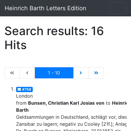
Heinrich Barth Letters Edition
Search results: 16
Hits
|de:Erste Seite|en:First results page|
|de:Vorhergehende Seite|en:Previous results p
Current
|de:Nächste Seite|en:N
|de:Letzte Seit
1 - 10
#756
London
from
Bunsen, Christian Karl Josias von
to
Heinric
Barth
Geldsammlungen in Deutschland, schlägt vor, diese 
Zansibar zu lagern; negativ zu Cooley [21f.]; Anlage: