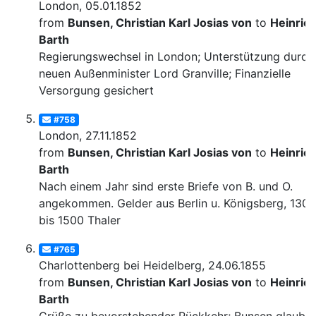
London, 05.01.1852
from
Bunsen, Christian Karl Josias von
to
Heinric
Barth
Regierungswechsel in London; Unterstützung durch
neuen Außenminister Lord Granville; Finanzielle
Versorgung gesichert
#758
London, 27.11.1852
from
Bunsen, Christian Karl Josias von
to
Heinric
Barth
Nach einem Jahr sind erste Briefe von B. und O.
angekommen. Gelder aus Berlin u. Königsberg, 1300
bis 1500 Thaler
#765
Charlottenberg bei Heidelberg, 24.06.1855
from
Bunsen, Christian Karl Josias von
to
Heinric
Barth