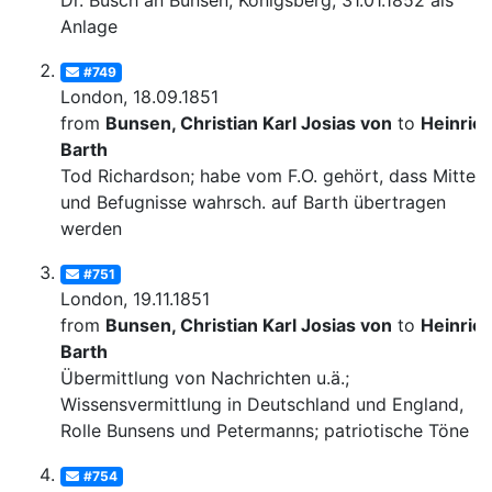
Dr. Busch an Bunsen, Königsberg, 31.01.1852 als
Anlage
#749
London, 18.09.1851
from
Bunsen, Christian Karl Josias von
to
Heinric
Barth
Tod Richardson; habe vom F.O. gehört, dass Mittel
und Befugnisse wahrsch. auf Barth übertragen
werden
#751
London, 19.11.1851
from
Bunsen, Christian Karl Josias von
to
Heinric
Barth
Übermittlung von Nachrichten u.ä.;
Wissensvermittlung in Deutschland und England,
Rolle Bunsens und Petermanns; patriotische Töne
#754