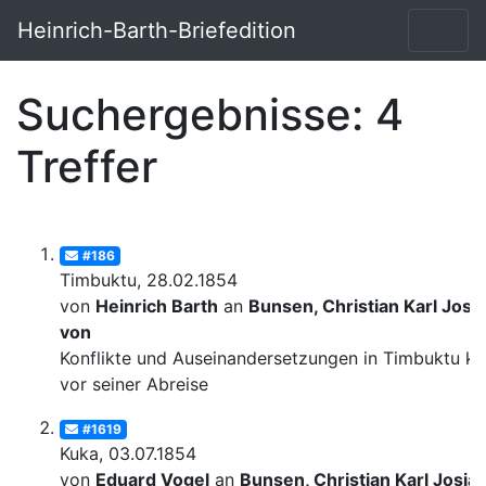
Heinrich-Barth-Briefedition
Suchergebnisse: 4
Treffer
#186
Timbuktu, 28.02.1854
von
Heinrich Barth
an
Bunsen, Christian Karl Josi
von
Konflikte und Auseinandersetzungen in Timbuktu ku
vor seiner Abreise
#1619
Kuka, 03.07.1854
von
Eduard Vogel
an
Bunsen, Christian Karl Josia