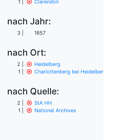
1
Clarendon
nach Jahr:
3
1857
nach Ort:
2
Heidelberg
1
Charlottenberg bei Heidelberg
nach Quelle:
2
StA HH
1
National Archives