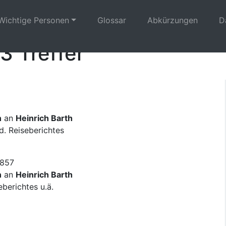
Wichtige Personen
Glossar
Abkürzungen
D
3 Treffer
n
an
Heinrich Barth
d. Reiseberichtes
1857
n
an
Heinrich Barth
berichtes u.ä.