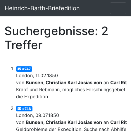
Heinrich-Barth-Briefedition
Suchergebnisse: 2
Treffer
#747
London, 11.02.1850
von
Bunsen, Christian Karl Josias von
an
Carl Ritt
Krapf und Rebmann, mögliches Forschungsgebiet fü
die Expedition
#748
London, 09.07.1850
von
Bunsen, Christian Karl Josias von
an
Carl Ritt
Geldprobleme der Expedition, Suche nach Abhilfe;