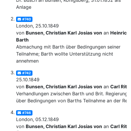
Dr. Busch an Bunsen, Königsberg, 31.01.1852 als
Anlage
#740
London, 25.10.1849
von
Bunsen, Christian Karl Josias von
an
Heinrich
Barth
Abmachung mit Barth über Bedingungen seiner
Teilnahme; Barth wollte Unterstützung nicht
annehmen
#742
25.10.1849
von
Bunsen, Christian Karl Josias von
an
Carl Ritt
Verhandlungen zwischen Barth und Brit. Regierung
über Bedingungen von Barths Teilnahme an der Rei
#746
London, 05.12.1849
von
Bunsen, Christian Karl Josias von
an
Carl Ritt