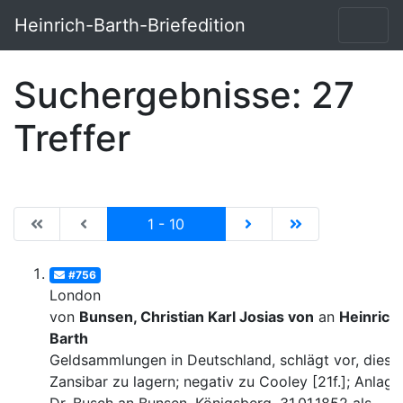
Heinrich-Barth-Briefedition
Suchergebnisse: 27
Treffer
|de:Erste Seite|en:First results page|
|de:Vorhergehende Seite|en:Previous results p
Current
|de:Nächste Seite|en:N
|de:Letzte Seit
1 - 10
#756
London
von
Bunsen, Christian Karl Josias von
an
Heinrich
Barth
Geldsammlungen in Deutschland, schlägt vor, diese 
Zansibar zu lagern; negativ zu Cooley [21f.]; Anlage: