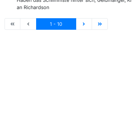
Haben das Schlimmste hinter sich, Geldmangel, Krit
an Richardson
|de:Erste Seite|en:First results page|
|de:Vorhergehende Seite|en:Previous results p
Current
|de:Nächste Seite|en:N
|de:Letzte Seit
1 - 10
Impressum
Datenschutz