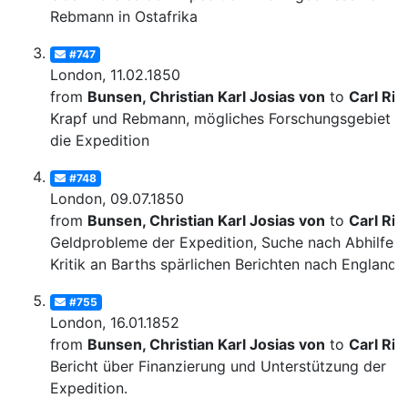
Rebmann in Ostafrika
#747
London, 11.02.1850
from
Bunsen, Christian Karl Josias von
to
Carl Rit
Krapf und Rebmann, mögliches Forschungsgebiet fü
die Expedition
#748
London, 09.07.1850
from
Bunsen, Christian Karl Josias von
to
Carl Rit
Geldprobleme der Expedition, Suche nach Abhilfe;
Kritik an Barths spärlichen Berichten nach England
#755
London, 16.01.1852
from
Bunsen, Christian Karl Josias von
to
Carl Rit
Bericht über Finanzierung und Unterstützung der
Expedition.