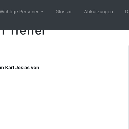
Wichtige Personen
Glossar
Abkürzungen
D
1 Treffer
an Karl Josias von