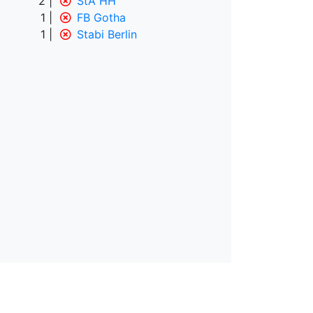
2
StA HH
1
FB Gotha
1
Stabi Berlin