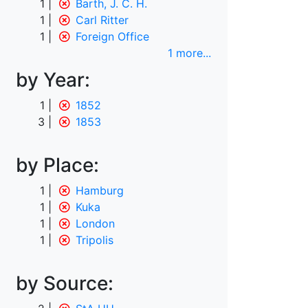
1
Barth, J. C. H.
1
Carl Ritter
1
Foreign Office
1 more
...
by Year:
1
1852
3
1853
by Place:
1
Hamburg
1
Kuka
1
London
1
Tripolis
by Source: