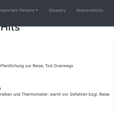
Important Persons
Glossary
Abbreviations
 Hits
röffentlichung zur Reise; Tod Overwegs
h
eiben und Thermometer; warnt vor Gefahren bzgl. Reise