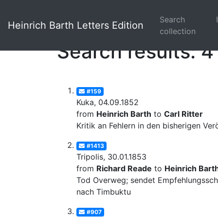
Search
Heinrich Barth Letters Edition
collection
Search results: 4
#159
Kuka, 04.09.1852
from
Heinrich Barth
to
Carl Ritter
Kritik an Fehlern in den bisherigen Ve
#1413
Tripolis, 30.01.1853
from
Richard Reade
to
Heinrich Bart
Tod Overweg; sendet Empfehlungsschr
nach Timbuktu
#907