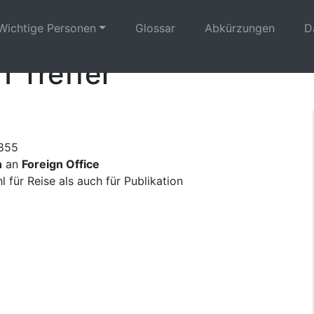
Wichtige Personen
Glossar
Abkürzungen
D
1 Treffer
1855
n
an
Foreign Office
 für Reise als auch für Publikation