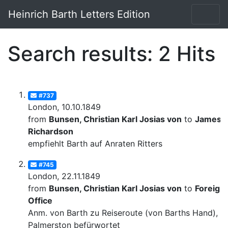
Heinrich Barth Letters Edition
Search results: 2 Hits
#737
London, 10.10.1849
from
Bunsen, Christian Karl Josias von
to
James
Richardson
empfiehlt Barth auf Anraten Ritters
#745
London, 22.11.1849
from
Bunsen, Christian Karl Josias von
to
Foreign
Office
Anm. von Barth zu Reiseroute (von Barths Hand), v
Palmerston befürwortet