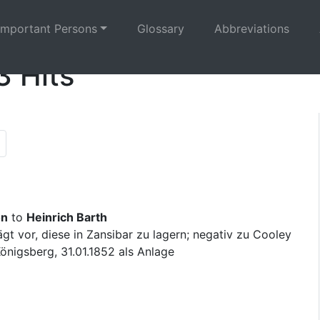
Important Persons
Glossary
Abbreviations
3 Hits
ous results page|
ste Seite|en:Next results page|
de:Letzte Seite|en:Last results page|
on
to
Heinrich Barth
t vor, diese in Zansibar zu lagern; negativ zu Cooley
Königsberg, 31.01.1852 als Anlage