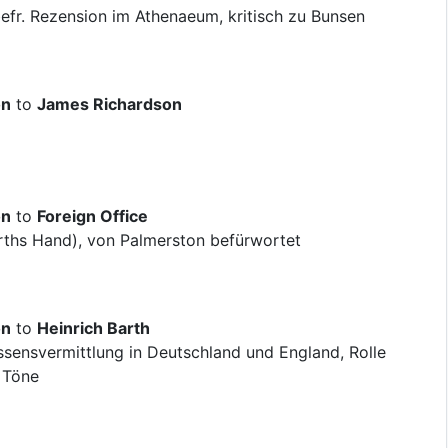
befr. Rezension im Athenaeum, kritisch zu Bunsen
on
to
James Richardson
on
to
Foreign Office
rths Hand), von Palmerston befürwortet
on
to
Heinrich Barth
ssensvermittlung in Deutschland und England, Rolle
 Töne