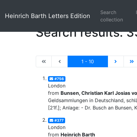
Search
Heinrich Barth Letters Edition
collection
Search results: 3
|de:Erste Seite|en:First results page|
|de:Vorhergehende Seite|en:Previ
Current
|de:Näch
|
1 - 10
#756
London
from
Bunsen, Christian Karl Josias v
Geldsammlungen in Deutschland, schläg
[21f.]; Anlage: - Dr. Busch an Bunsen, 
#377
London
from
Heinrich Barth