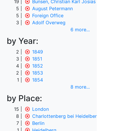
19
Bunsen, Christian Karl Josias von
5
August Petermann
5
Foreign Office
3
Adolf Overweg
6 more
...
by Year:
2
1849
3
1851
4
1852
2
1853
1
1854
8 more
...
by Place:
15
London
8
Charlottenberg bei Heidelberg
7
Berlin
1
Heidelberg