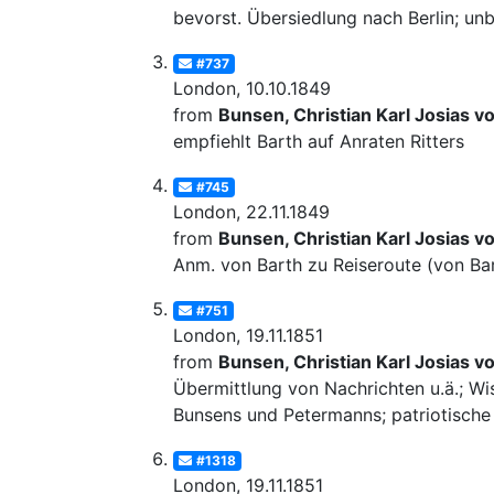
bevorst. Übersiedlung nach Berlin; un
#737
London, 10.10.1849
from
Bunsen, Christian Karl Josias v
empfiehlt Barth auf Anraten Ritters
#745
London, 22.11.1849
from
Bunsen, Christian Karl Josias v
Anm. von Barth zu Reiseroute (von Ba
#751
London, 19.11.1851
from
Bunsen, Christian Karl Josias v
Übermittlung von Nachrichten u.ä.; Wi
Bunsens und Petermanns; patriotische
#1318
London, 19.11.1851