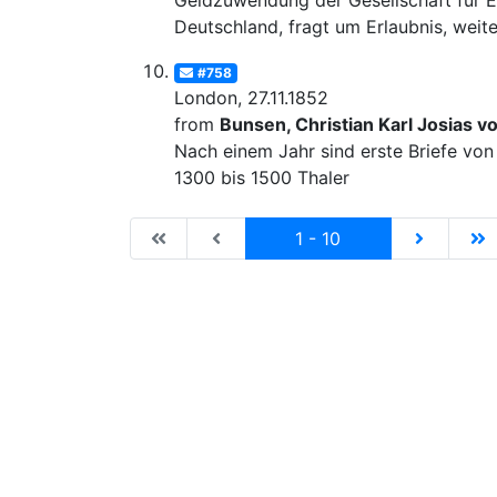
Geldzuwendung der Gesellschaft für E
Deutschland, fragt um Erlaubnis, weite
#758
London, 27.11.1852
from
Bunsen, Christian Karl Josias v
Nach einem Jahr sind erste Briefe von
1300 bis 1500 Thaler
|de:Erste Seite|en:First results page|
|de:Vorhergehende Seite|en:Previ
Current
|de:Näch
|
1 - 10