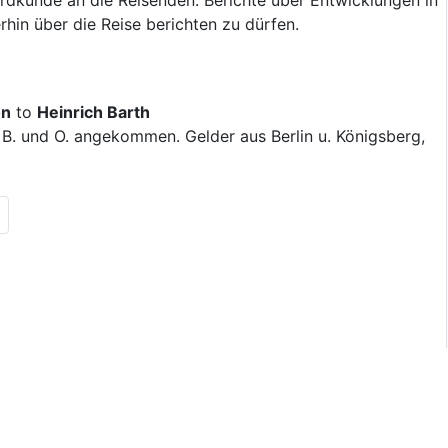
rdkunde an die Reisenden. Berichte über Entwicklungen in
rhin über die Reise berichten zu dürfen.
on
to
Heinrich Barth
 B. und O. angekommen. Gelder aus Berlin u. Königsberg,
ous results page|
ste Seite|en:Next results page|
de:Letzte Seite|en:Last results page|