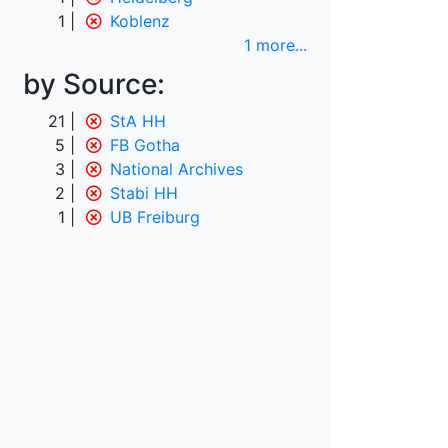
1
Koblenz
1 more
...
by Source:
21
StA HH
5
FB Gotha
3
National Archives
2
Stabi HH
1
UB Freiburg