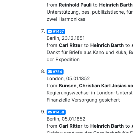
from
Reinhold Pauli
to
Heinrich Barth
Unterstützung, bes. publiizistische, f
zwei Harmonikas
#1457
Berlin, 23.12.1851
from
Carl Ritter
to
Heinrich Barth
to
Dankt für Briefe aus Kano und Kuka, Be
der Expedition
#754
London, 05.01.1852
from
Bunsen, Christian Karl Josias v
Regierungswechsel in London; Unterst
Finanzielle Versorgung gesichert
#1458
Berlin, 05.01.1852
from
Carl Ritter
to
Heinrich Barth
to