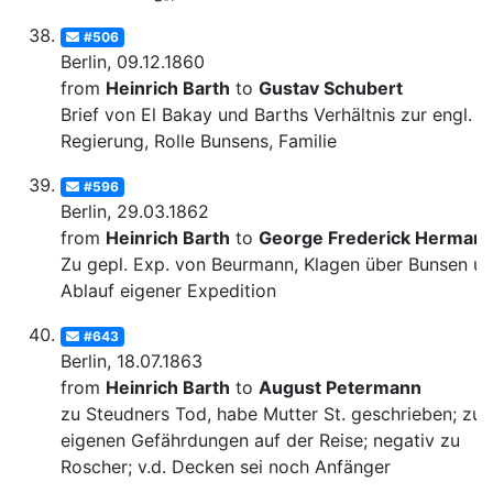
#506
Berlin, 09.12.1860
from
Heinrich Barth
to
Gustav Schubert
Brief von El Bakay und Barths Verhältnis zur engl.
Regierung, Rolle Bunsens, Familie
#596
Berlin, 29.03.1862
from
Heinrich Barth
to
George Frederick Herman
Zu gepl. Exp. von Beurmann, Klagen über Bunsen u
Ablauf eigener Expedition
#643
Berlin, 18.07.1863
from
Heinrich Barth
to
August Petermann
zu Steudners Tod, habe Mutter St. geschrieben; zu
eigenen Gefährdungen auf der Reise; negativ zu
Roscher; v.d. Decken sei noch Anfänger