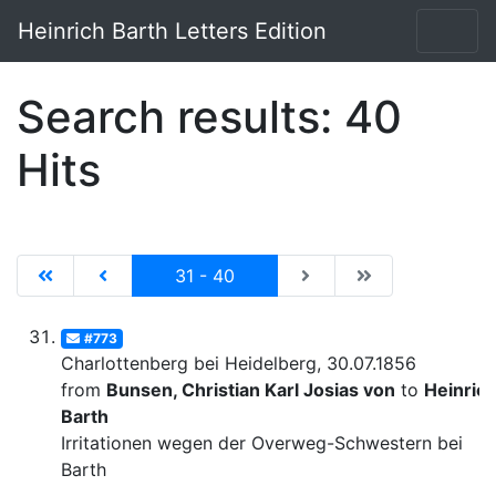
Heinrich Barth Letters Edition
Search results: 40
Hits
|de:Erste Seite|en:First results page|
|de:Vorhergehende Seite|en:Previous results p
Current
|de:Nächste Seite|en:N
|de:Letzte Seit
31 - 40
#773
Charlottenberg bei Heidelberg, 30.07.1856
from
Bunsen, Christian Karl Josias von
to
Heinric
Barth
Irritationen wegen der Overweg-Schwestern bei
Barth