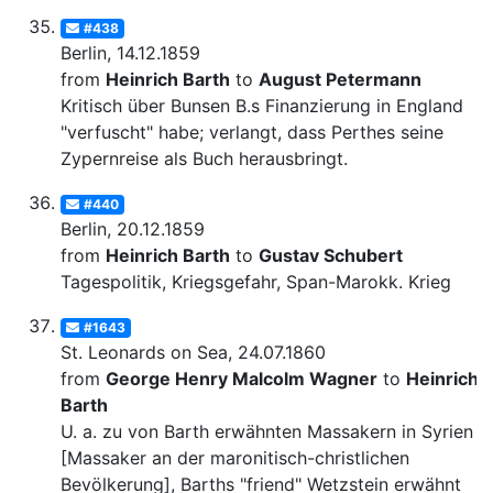
#438
Berlin, 14.12.1859
from
Heinrich Barth
to
August Petermann
Kritisch über Bunsen B.s Finanzierung in England
"verfuscht" habe; verlangt, dass Perthes seine
Zypernreise als Buch herausbringt.
#440
Berlin, 20.12.1859
from
Heinrich Barth
to
Gustav Schubert
Tagespolitik, Kriegsgefahr, Span-Marokk. Krieg
#1643
St. Leonards on Sea, 24.07.1860
from
George Henry Malcolm Wagner
to
Heinrich
Barth
U. a. zu von Barth erwähnten Massakern in Syrien
[Massaker an der maronitisch-christlichen
Bevölkerung], Barths "friend" Wetzstein erwähnt