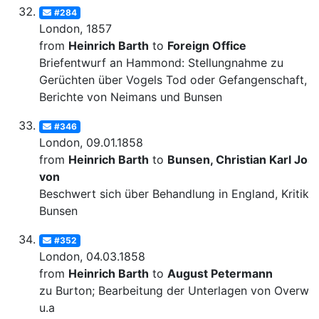
#284
London, 1857
from
Heinrich Barth
to
Foreign Office
Briefentwurf an Hammond: Stellungnahme zu
Gerüchten über Vogels Tod oder Gefangenschaft,
Berichte von Neimans und Bunsen
#346
London, 09.01.1858
from
Heinrich Barth
to
Bunsen, Christian Karl Josi
von
Beschwert sich über Behandlung in England, Kritik 
Bunsen
#352
London, 04.03.1858
from
Heinrich Barth
to
August Petermann
zu Burton; Bearbeitung der Unterlagen von Overwe
u.a