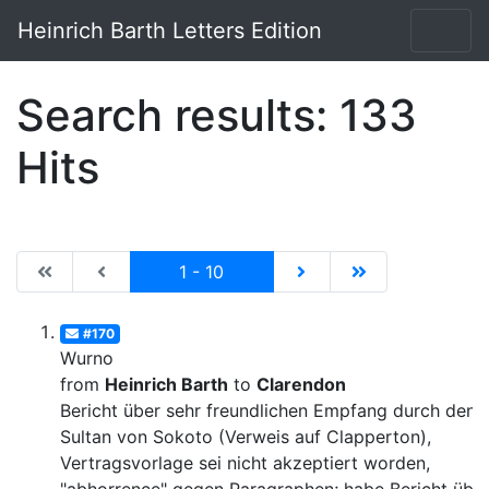
Heinrich Barth Letters Edition
Search results: 133
Hits
|de:Erste Seite|en:First results page|
|de:Vorhergehende Seite|en:Previous results p
Current
|de:Nächste Seite|en:N
|de:Letzte Seit
1 - 10
#170
Wurno
from
Heinrich Barth
to
Clarendon
Bericht über sehr freundlichen Empfang durch den
Sultan von Sokoto (Verweis auf Clapperton),
Vertragsvorlage sei nicht akzeptiert worden,