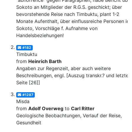
"abhorrence" gegen Paragraphen; habe Bericht übe
Sokoto an Mitglieder der R.G.S. geschickt; über
bevorstehende Reise nach Timbuktu, plant 1-2
Monate Aufenthalt, über einflussreiche Personen in
Sokoto, Vorschläge f. Aufnahme von
Handelsbeziehungen!
#182
Timbuktu
from
Heinrich Barth
Angaben zur Regenzeit, aber auch weitere
Beschreibungen, engl. [Auszug transkr.? und letzte
Seite [26]]
#1287
Misda
from
Adolf Overweg
to
Carl Ritter
Geologische Beobachtungen, Verlauf der Reise,
Gesundheit