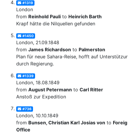
#1319
London
from
Reinhold Pauli
to
Heinrich Barth
Krapf hätte die Nilquellen gefunden
#1450
London, 21.09.1848
from
James Richardson
to
Palmerston
Plan für neue Sahara-Reise, hofft auf Unterstützung
durch Regierung.
#1339
London, 18.08.1849
from
August Petermann
to
Carl Ritter
Anstoß zur Expedition
#736
London, 10.10.1849
from
Bunsen, Christian Karl Josias von
to
Foreign
Office