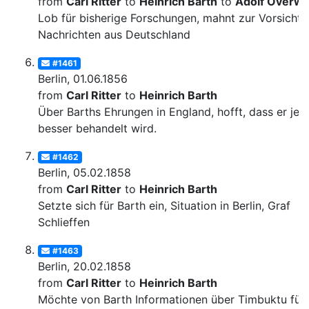
from
Carl Ritter
to
Heinrich Barth
to
Adolf Overw
Lob für bisherige Forschungen, mahnt zur Vorsicht,
Nachrichten aus Deutschland
#1461
Berlin, 01.06.1856
from
Carl Ritter
to
Heinrich Barth
Über Barths Ehrungen in England, hofft, dass er jetz
besser behandelt wird.
#1462
Berlin, 05.02.1858
from
Carl Ritter
to
Heinrich Barth
Setzte sich für Barth ein, Situation in Berlin, Graf
Schlieffen
#1463
Berlin, 20.02.1858
from
Carl Ritter
to
Heinrich Barth
Möchte von Barth Informationen über Timbuktu für