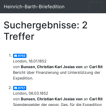
Heinrich-Barth-Briefedition
Suchergebnisse: 2
Treffer
#755
London, 16.01.1852
von
Bunsen, Christian Karl Josias von
an
Carl Ritt
Bericht über Finanzierung und Unterstützung der
Expedition.
#757
London, 06.03.1852
von
Bunsen, Christian Karl Josias von
an
Carl Ritt
Spendengelder der geogr. Ges. für die Expedition