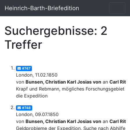
Heinrich-Barth-Briefedition
Suchergebnisse: 2
Treffer
#747
London, 11.02.1850
von
Bunsen, Christian Karl Josias von
an
Carl Ritt
Krapf und Rebmann, mögliches Forschungsgebiet fü
die Expedition
#748
London, 09.07.1850
von
Bunsen, Christian Karl Josias von
an
Carl Ritt
Geldprobleme der Expedition, Suche nach Abhilfe;