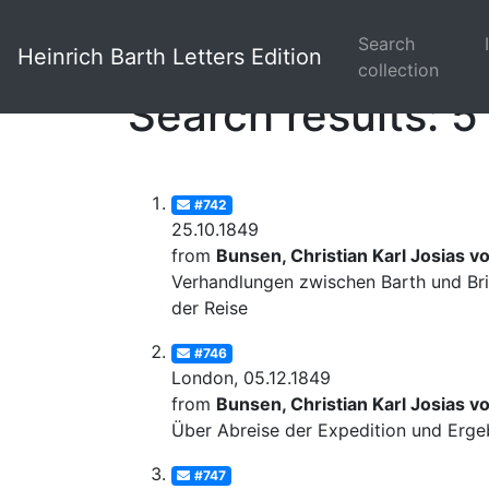
Search
Heinrich Barth Letters Edition
collection
Search results: 5
#742
25.10.1849
from
Bunsen, Christian Karl Josias v
Verhandlungen zwischen Barth und Bri
der Reise
#746
London, 05.12.1849
from
Bunsen, Christian Karl Josias v
Über Abreise der Expedition und Erge
#747