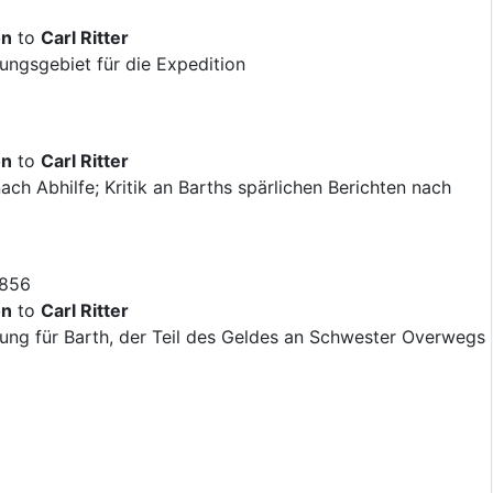
on
to
Carl Ritter
ngsgebiet für die Expedition
on
to
Carl Ritter
ch Abhilfe; Kritik an Barths spärlichen Berichten nach
1856
on
to
Carl Ritter
rung für Barth, der Teil des Geldes an Schwester Overwegs