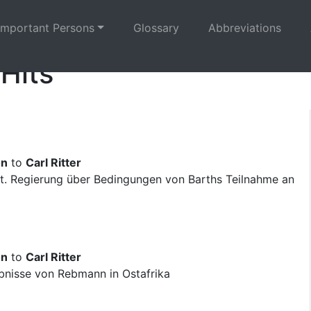
Important Persons
Glossary
Abbreviations
 Hits
on
to
Carl Ritter
t. Regierung über Bedingungen von Barths Teilnahme an
on
to
Carl Ritter
bnisse von Rebmann in Ostafrika