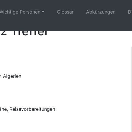
Wichtige Personen
Glossar
Abkürzungen
D
2 Treffer
n Algerien
äne, Reisevorbereitungen