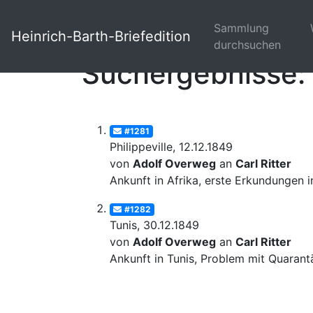
Sammlung
Heinrich-Barth-Briefedition
durchsuchen
Suchergebnisse: 
#1281
Philippeville, 12.12.1849
von
Adolf Overweg
an
Carl Ritter
Ankunft in Afrika, erste Erkundungen i
#1282
Tunis, 30.12.1849
von
Adolf Overweg
an
Carl Ritter
Ankunft in Tunis, Problem mit Quarant