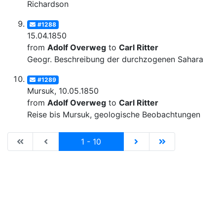
Richardson
#1288
15.04.1850
from
Adolf Overweg
to
Carl Ritter
Geogr. Beschreibung der durchzogenen Sahara
#1289
Mursuk, 10.05.1850
from
Adolf Overweg
to
Carl Ritter
Reise bis Mursuk, geologische Beobachtungen
|de:Erste Seite|en:First results page|
|de:Vorhergehende Seite|en:Previous results p
Current
|de:Nächste Seite|en:N
|de:Letzte Seit
1 - 10