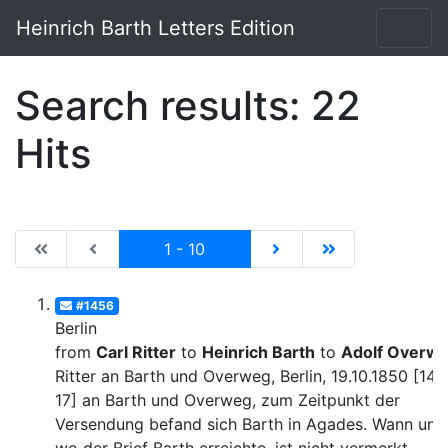
Heinrich Barth Letters Edition
Search results: 22
Hits
|de:Erste Seite|en:First results page|
|de:Vorhergehende Seite|en:Previous results p
Current
|de:Nächste Seite|en:N
|de:Letzte Seit
1 - 10
#1456
Berlin
from
Carl Ritter
to
Heinrich Barth
to
Adolf Overw
Ritter an Barth und Overweg, Berlin, 19.10.1850 [14-
17] an Barth und Overweg, zum Zeitpunkt der
Versendung befand sich Barth in Agades. Wann und