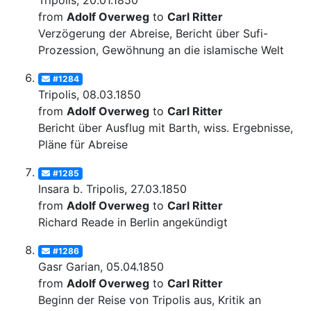
Tripolis, 20.01.1850
from
Adolf Overweg
to
Carl Ritter
Verzögerung der Abreise, Bericht über Sufi-
Prozession, Gewöhnung an die islamische Welt
#1284
Tripolis, 08.03.1850
from
Adolf Overweg
to
Carl Ritter
Bericht über Ausflug mit Barth, wiss. Ergebnisse,
Pläne für Abreise
#1285
Insara b. Tripolis, 27.03.1850
from
Adolf Overweg
to
Carl Ritter
Richard Reade in Berlin angekündigt
#1286
Gasr Garian, 05.04.1850
from
Adolf Overweg
to
Carl Ritter
Beginn der Reise von Tripolis aus, Kritik an