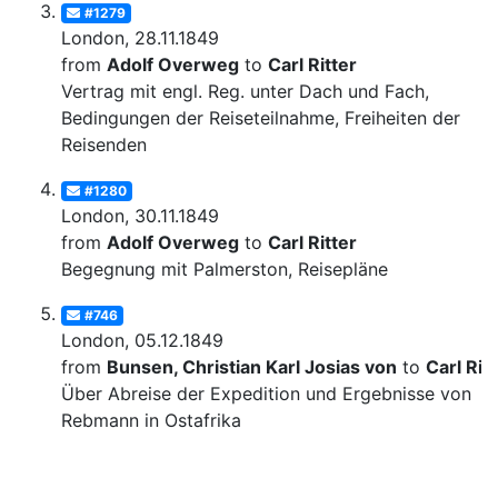
#1279
London, 28.11.1849
from
Adolf Overweg
to
Carl Ritter
Vertrag mit engl. Reg. unter Dach und Fach,
Bedingungen der Reiseteilnahme, Freiheiten der
Reisenden
#1280
London, 30.11.1849
from
Adolf Overweg
to
Carl Ritter
Begegnung mit Palmerston, Reisepläne
#746
London, 05.12.1849
from
Bunsen, Christian Karl Josias von
to
Carl Rit
Über Abreise der Expedition und Ergebnisse von
Rebmann in Ostafrika