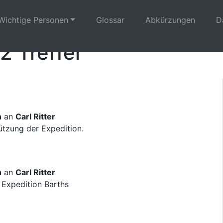
Wichtige Personen
Glossar
Abkürzungen
D
2 Treffer
n
an
Carl Ritter
ützung der Expedition.
n
an
Carl Ritter
 Expedition Barths