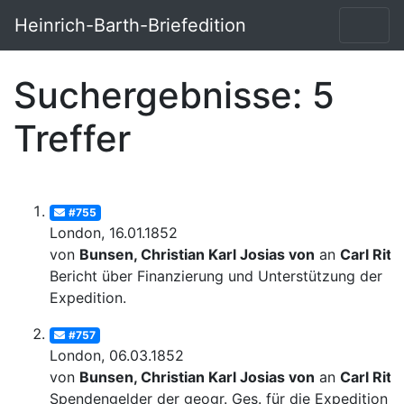
Heinrich-Barth-Briefedition
Suchergebnisse: 5
Treffer
#755
London, 16.01.1852
von
Bunsen, Christian Karl Josias von
an
Carl Ritt
Bericht über Finanzierung und Unterstützung der
Expedition.
#757
London, 06.03.1852
von
Bunsen, Christian Karl Josias von
an
Carl Ritt
Spendengelder der geogr. Ges. für die Expedition