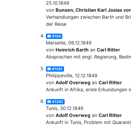
25.10.1849
von
Bunsen, Christian Karl Josias vo
Verhandlungen zwischen Barth und Bri
der Reise
#104
Marseille, 08.12.1849
von
Heinrich Barth
an
Carl Ritter
Absprachen mit engl. Regierung, Bedi
#1281
Philippeville, 12.12.1849
von
Adolf Overweg
an
Carl Ritter
Ankunft in Afrika, erste Erkundungen i
#1282
Tunis, 30.12.1849
von
Adolf Overweg
an
Carl Ritter
Ankunft in Tunis, Problem mit Quarant