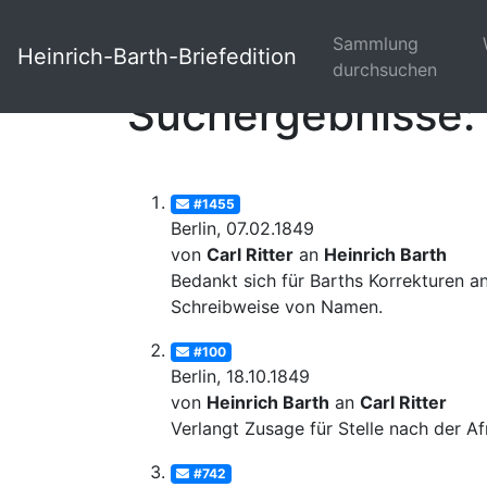
Sammlung
Heinrich-Barth-Briefedition
durchsuchen
Suchergebnisse: 
#1455
Berlin, 07.02.1849
von
Carl Ritter
an
Heinrich Barth
Bedankt sich für Barths Korrekturen a
Schreibweise von Namen.
#100
Berlin, 18.10.1849
von
Heinrich Barth
an
Carl Ritter
Verlangt Zusage für Stelle nach der Afr
#742