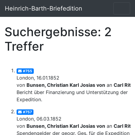
Heinrich-Barth-Briefedition
Suchergebnisse: 2
Treffer
#755
London, 16.01.1852
von
Bunsen, Christian Karl Josias von
an
Carl Ritt
Bericht über Finanzierung und Unterstützung der
Expedition.
#757
London, 06.03.1852
von
Bunsen, Christian Karl Josias von
an
Carl Ritt
Spendengelder der geogr. Ges. für die Expedition