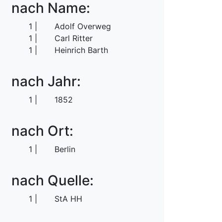
nach Name:
1
Adolf Overweg
1
Carl Ritter
1
Heinrich Barth
nach Jahr:
1
1852
nach Ort:
1
Berlin
nach Quelle:
1
StA HH