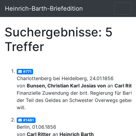
Heinrich-Barth-Briefedition
Suchergebnisse: 5
Treffer
#771
Charlottenberg bei Heidelberg, 24.01.1856
von
Bunsen, Christian Karl Josias von
an
Carl Ritt
Finanzielle Zuwendung der brit. Regierung für Barth
der Teil des Geldes an Schwester Overwegs geben
will.
#1461
Berlin, 01.06.1856
von
Carl Ritter
an
Heinrich Barth