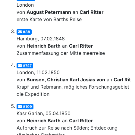
London
von
August Petermann
an
Carl Ritter
erste Karte von Barths Reise
#88
Hamburg, 07.02.1848
von
Heinrich Barth
an
Carl Ritter
Zusammenfassung der Mittelmeerreise
#747
London, 11.02.1850
von
Bunsen, Christian Karl Josias von
an
Carl Ritt
Krapf und Rebmann, mögliches Forschungsgebiet fü
die Expedition
#109
Kasr Garian, 05.04.1850
von
Heinrich Barth
an
Carl Ritter
Aufbruch zur Reise nach Süden; Entdeckung