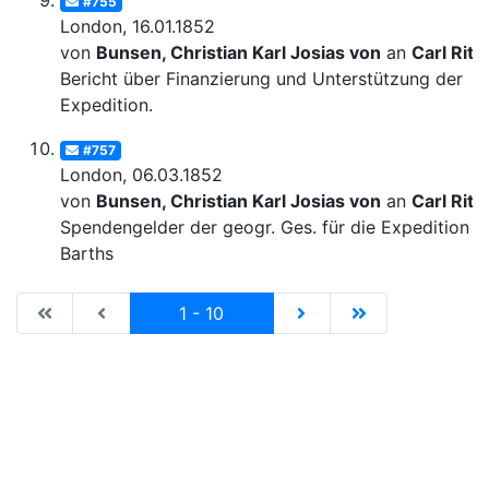
#755
London, 16.01.1852
von
Bunsen, Christian Karl Josias von
an
Carl Ritt
Bericht über Finanzierung und Unterstützung der
Expedition.
#757
London, 06.03.1852
von
Bunsen, Christian Karl Josias von
an
Carl Ritt
Spendengelder der geogr. Ges. für die Expedition
Barths
|de:Erste Seite|en:First results page|
|de:Vorhergehende Seite|en:Previous results p
Current
|de:Nächste Seite|en:N
|de:Letzte Seit
1 - 10