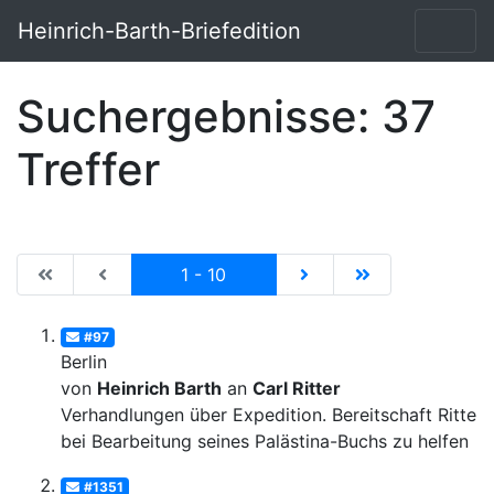
Heinrich-Barth-Briefedition
Suchergebnisse: 37
Treffer
|de:Erste Seite|en:First results page|
|de:Vorhergehende Seite|en:Previous results p
Current
|de:Nächste Seite|en:N
|de:Letzte Seit
1 - 10
#97
Berlin
von
Heinrich Barth
an
Carl Ritter
Verhandlungen über Expedition. Bereitschaft Ritter
bei Bearbeitung seines Palästina-Buchs zu helfen
#1351