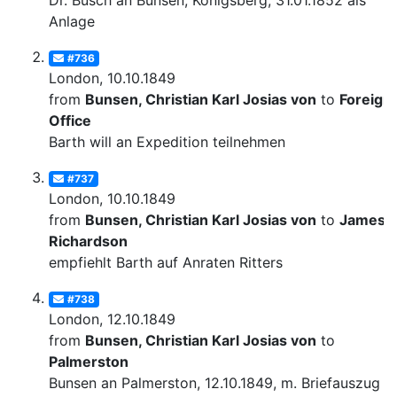
Dr. Busch an Bunsen, Königsberg, 31.01.1852 als
Anlage
#736
London, 10.10.1849
from
Bunsen, Christian Karl Josias von
to
Foreign
Office
Barth will an Expedition teilnehmen
#737
London, 10.10.1849
from
Bunsen, Christian Karl Josias von
to
James
Richardson
empfiehlt Barth auf Anraten Ritters
#738
London, 12.10.1849
from
Bunsen, Christian Karl Josias von
to
Palmerston
Bunsen an Palmerston, 12.10.1849, m. Briefauszug v