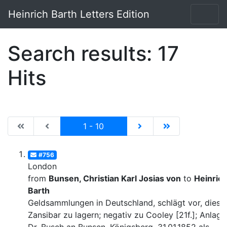
Heinrich Barth Letters Edition
Search results: 17
Hits
|de:Erste Seite|en:First results page|
|de:Vorhergehende Seite|en:Previous results p
Current
|de:Nächste Seite|en:N
|de:Letzte Seit
1 - 10
#756
London
from
Bunsen, Christian Karl Josias von
to
Heinric
Barth
Geldsammlungen in Deutschland, schlägt vor, diese 
Zansibar zu lagern; negativ zu Cooley [21f.]; Anlage: