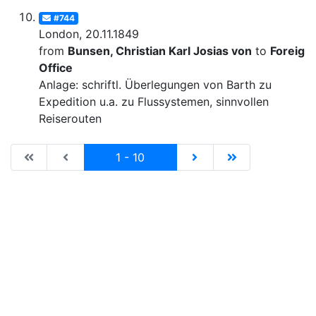
#744
London, 20.11.1849
from
Bunsen, Christian Karl Josias von
to
Foreign
Office
Anlage: schriftl. Überlegungen von Barth zu
Expedition u.a. zu Flussystemen, sinnvollen
Reiserouten
|de:Erste Seite|en:First results page|
|de:Vorhergehende Seite|en:Previous results p
Current
|de:Nächste Seite|en:N
|de:Letzte Seit
1 - 10