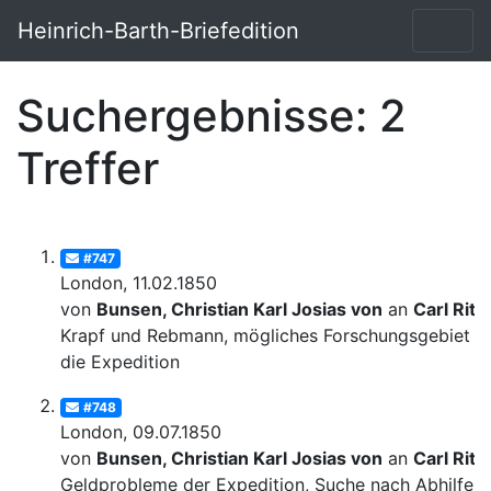
Heinrich-Barth-Briefedition
Suchergebnisse: 2
Treffer
#747
London, 11.02.1850
von
Bunsen, Christian Karl Josias von
an
Carl Ritt
Krapf und Rebmann, mögliches Forschungsgebiet fü
die Expedition
#748
London, 09.07.1850
von
Bunsen, Christian Karl Josias von
an
Carl Ritt
Geldprobleme der Expedition, Suche nach Abhilfe;