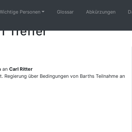
Wichtige Personen
Glossar
Abkürzungen
D
1 Treffer
n
an
Carl Ritter
t. Regierung über Bedingungen von Barths Teilnahme an