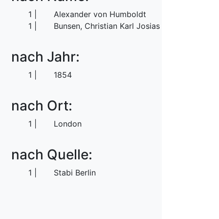
1
Alexander von Humboldt
1
Bunsen, Christian Karl Josias von
nach Jahr:
1
1854
nach Ort:
1
London
nach Quelle:
1
Stabi Berlin