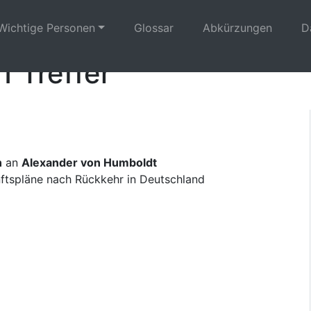
Wichtige Personen
Glossar
Abkürzungen
D
1 Treffer
n
an
Alexander von Humboldt
nftspläne nach Rückkehr in Deutschland