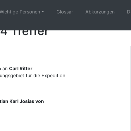
Wichtige Personen
Glossar
Abkürzungen
D
4 Treffer
n
an
Carl Ritter
ngsgebiet für die Expedition
ian Karl Josias von