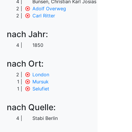
4
Bunsen, Christian Karl Josias von
2
Adolf Overweg
2
Carl Ritter
nach Jahr:
4
1850
nach Ort:
2
London
1
Mursuk
1
Selufiet
nach Quelle:
4
Stabi Berlin