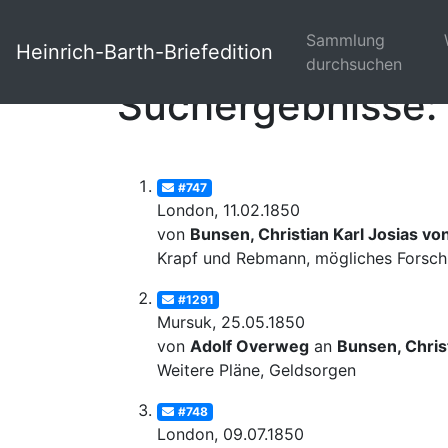
Sammlung
Heinrich-Barth-Briefedition
durchsuchen
Suchergebnisse: 
#747
London, 11.02.1850
von
Bunsen, Christian Karl Josias vo
Krapf und Rebmann, mögliches Forschu
#1291
Mursuk, 25.05.1850
von
Adolf Overweg
an
Bunsen, Christ
Weitere Pläne, Geldsorgen
#748
London, 09.07.1850