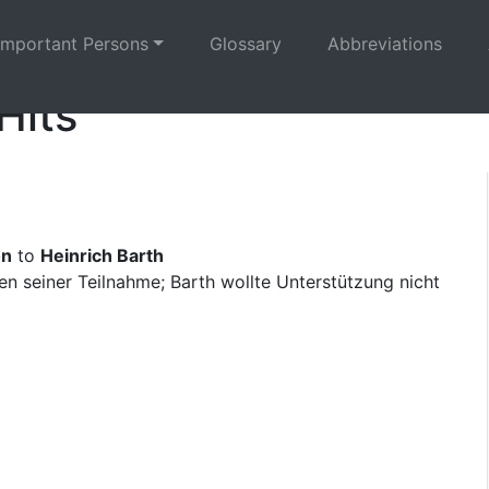
Important Persons
Glossary
Abbreviations
Hits
on
to
Heinrich Barth
 seiner Teilnahme; Barth wollte Unterstützung nicht