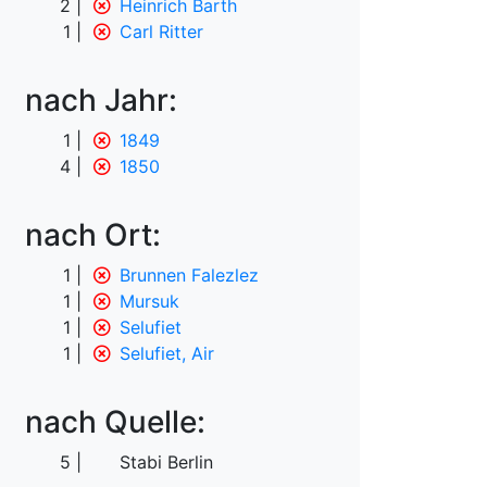
2
Heinrich Barth
1
Carl Ritter
nach Jahr:
1
1849
4
1850
nach Ort:
1
Brunnen Falezlez
1
Mursuk
1
Selufiet
1
Selufiet, Air
nach Quelle:
5
Stabi Berlin