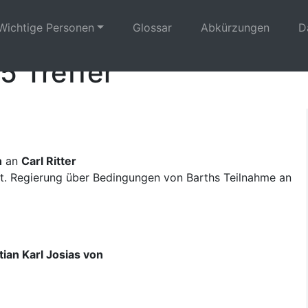
Wichtige Personen
Glossar
Abkürzungen
D
5 Treffer
n
an
Carl Ritter
t. Regierung über Bedingungen von Barths Teilnahme an
ian Karl Josias von