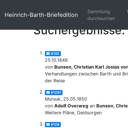
Sammlung
Heinrich-Barth-Briefedition
durchsuchen
Suchergebnisse: 
#742
25.10.1849
von
Bunsen, Christian Karl Josias vo
Verhandlungen zwischen Barth und Bri
der Reise
#1291
Mursuk, 25.05.1850
von
Adolf Overweg
an
Bunsen, Christ
Weitere Pläne, Geldsorgen
#126