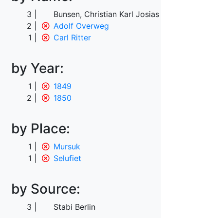
3
Bunsen, Christian Karl Josias von
2
Adolf Overweg
1
Carl Ritter
by Year:
1
1849
2
1850
by Place:
1
Mursuk
1
Selufiet
by Source:
3
Stabi Berlin