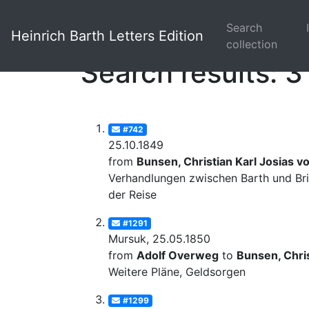
Search
Heinrich Barth Letters Edition
collection
Search results: 3
#742
25.10.1849
from
Bunsen, Christian Karl Josias v
Verhandlungen zwischen Barth und Bri
der Reise
#1291
Mursuk, 25.05.1850
from
Adolf Overweg
to
Bunsen, Chris
Weitere Pläne, Geldsorgen
#1299