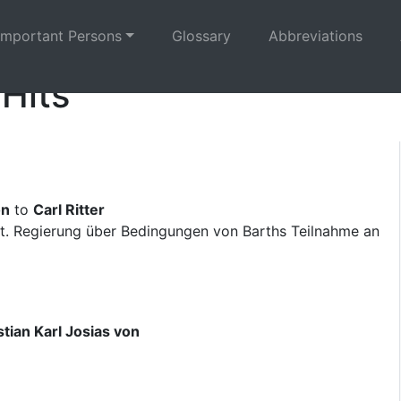
Important Persons
Glossary
Abbreviations
 Hits
on
to
Carl Ritter
t. Regierung über Bedingungen von Barths Teilnahme an
tian Karl Josias von