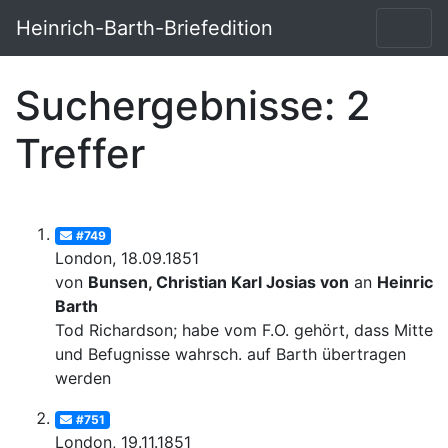
Heinrich-Barth-Briefedition
Suchergebnisse: 2
Treffer
#749
London, 18.09.1851
von
Bunsen, Christian Karl Josias von
an
Heinrich
Barth
Tod Richardson; habe vom F.O. gehört, dass Mittel
und Befugnisse wahrsch. auf Barth übertragen
werden
#751
London, 19.11.1851