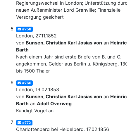
Regierungswechsel in London; Unterstützung durch
neuen Außenminister Lord Granville; Finanzielle
Versorgung gesichert
#758
London, 27.11.1852
von
Bunsen, Christian Karl Josias von
an
Heinrich
Barth
Nach einem Jahr sind erste Briefe von B. und O.
angekommen. Gelder aus Berlin u. Königsberg, 1300
bis 1500 Thaler
#760
London, 19.02.1853
von
Bunsen, Christian Karl Josias von
an
Heinrich
Barth
an
Adolf Overweg
Kündigt Vogel an
#772
Charlottenberg bei Heidelberg, 17.02.1856