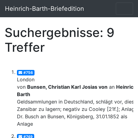
Heinrich-Barth-Briefedition
Suchergebnisse: 9
Treffer
#756
London
von
Bunsen, Christian Karl Josias von
an
Heinrich
Barth
Geldsammlungen in Deutschland, schlägt vor, diese 
Zansibar zu lagern; negativ zu Cooley [21f.]; Anlage:
Dr. Busch an Bunsen, Königsberg, 31.01.1852 als
Anlage
#749