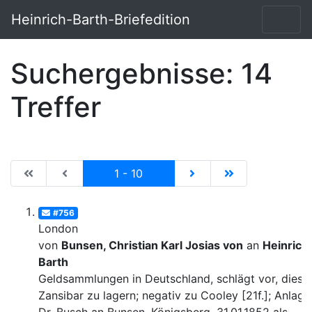
Heinrich-Barth-Briefedition
Suchergebnisse: 14
Treffer
|de:Erste Seite|en:First results page|
|de:Vorhergehende Seite|en:Previous results p
Current
|de:Nächste Seite|en:N
|de:Letzte Seit
1 - 10
#756
London
von
Bunsen, Christian Karl Josias von
an
Heinrich
Barth
Geldsammlungen in Deutschland, schlägt vor, diese 
Zansibar zu lagern; negativ zu Cooley [21f.]; Anlage: