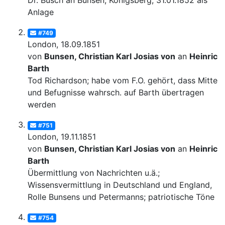
Dr. Busch an Bunsen, Königsberg, 31.01.1852 als
Anlage
#749
London, 18.09.1851
von
Bunsen, Christian Karl Josias von
an
Heinrich
Barth
Tod Richardson; habe vom F.O. gehört, dass Mittel
und Befugnisse wahrsch. auf Barth übertragen
werden
#751
London, 19.11.1851
von
Bunsen, Christian Karl Josias von
an
Heinrich
Barth
Übermittlung von Nachrichten u.ä.;
Wissensvermittlung in Deutschland und England,
Rolle Bunsens und Petermanns; patriotische Töne
#754