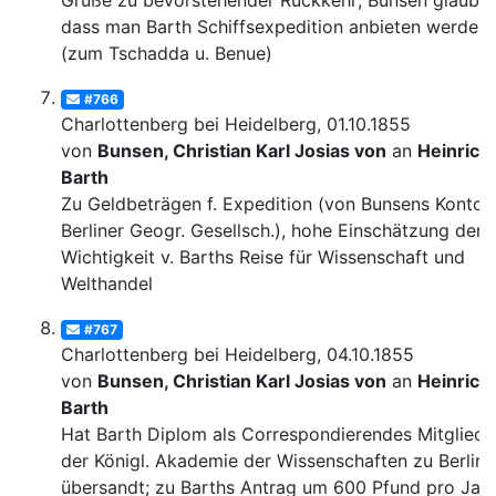
Grüße zu bevorstehender Rückkehr; Bunsen glaubt,
dass man Barth Schiffsexpedition anbieten werde
(zum Tschadda u. Benue)
#766
Charlottenberg bei Heidelberg, 01.10.1855
von
Bunsen, Christian Karl Josias von
an
Heinrich
Barth
Zu Geldbeträgen f. Expedition (von Bunsens Konto, 
Berliner Geogr. Gesellsch.), hohe Einschätzung der
Wichtigkeit v. Barths Reise für Wissenschaft und
Welthandel
#767
Charlottenberg bei Heidelberg, 04.10.1855
von
Bunsen, Christian Karl Josias von
an
Heinrich
Barth
Hat Barth Diplom als Correspondierendes Mitglied
der Königl. Akademie der Wissenschaften zu Berlin
übersandt; zu Barths Antrag um 600 Pfund pro Jahr