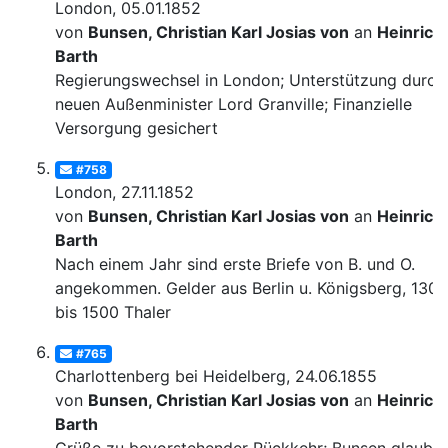
London, 05.01.1852
von
Bunsen, Christian Karl Josias von
an
Heinrich
Barth
Regierungswechsel in London; Unterstützung durch
neuen Außenminister Lord Granville; Finanzielle
Versorgung gesichert
#758
London, 27.11.1852
von
Bunsen, Christian Karl Josias von
an
Heinrich
Barth
Nach einem Jahr sind erste Briefe von B. und O.
angekommen. Gelder aus Berlin u. Königsberg, 1300
bis 1500 Thaler
#765
Charlottenberg bei Heidelberg, 24.06.1855
von
Bunsen, Christian Karl Josias von
an
Heinrich
Barth