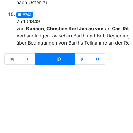
nach Osten zu.
#742
25.10.1849
von
Bunsen, Christian Karl Josias von
an
Carl Ritt
Verhandlungen zwischen Barth und Brit. Regierung
über Bedingungen von Barths Teilnahme an der Rei
|de:Erste Seite|en:First results page|
|de:Vorhergehende Seite|en:Previous results p
Current
|de:Nächste Seite|en:N
|de:Letzte Seit
1 - 10