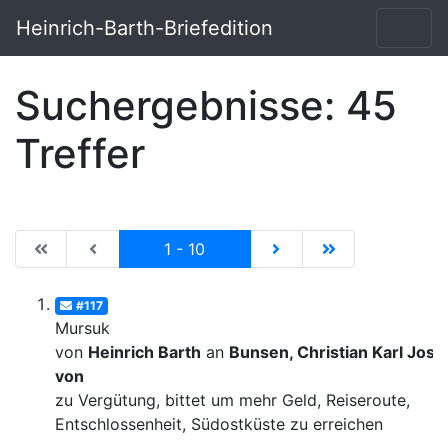
Heinrich-Barth-Briefedition
Suchergebnisse: 45
Treffer
|de:Erste Seite|en:First results page|
|de:Vorhergehende Seite|en:Previous results p
Current
|de:Nächste Seite|en:N
|de:Letzte Seit
1 - 10
#117
Mursuk
von
Heinrich Barth
an
Bunsen, Christian Karl Josi
von
zu Vergütung, bittet um mehr Geld, Reiseroute,
Entschlossenheit, Südostküste zu erreichen