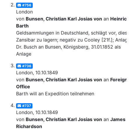
#756
London
von
Bunsen, Christian Karl Josias von
an
Heinrich
Barth
Geldsammlungen in Deutschland, schlägt vor, diese 
Zansibar zu lagern; negativ zu Cooley [21f.]; Anlage:
Dr. Busch an Bunsen, Königsberg, 31.01.1852 als
Anlage
#736
London, 10.10.1849
von
Bunsen, Christian Karl Josias von
an
Foreign
Office
Barth will an Expedition teilnehmen
#737
London, 10.10.1849
von
Bunsen, Christian Karl Josias von
an
James
Richardson