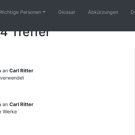
Wichtige Personen
Glossar
Abkürzungen
D
4 Treffer
n
an
Carl Ritter
 verwendet
n
an
Carl Ritter
ne Werke