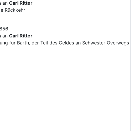
n
an
Carl Ritter
de Rückkehr
1856
n
an
Carl Ritter
rung für Barth, der Teil des Geldes an Schwester Overwegs