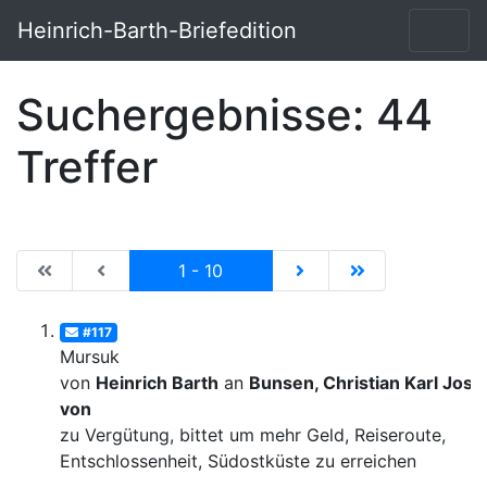
Heinrich-Barth-Briefedition
Suchergebnisse: 44
Treffer
|de:Erste Seite|en:First results page|
|de:Vorhergehende Seite|en:Previous results p
Current
|de:Nächste Seite|en:N
|de:Letzte Seit
1 - 10
#117
Mursuk
von
Heinrich Barth
an
Bunsen, Christian Karl Josi
von
zu Vergütung, bittet um mehr Geld, Reiseroute,
Entschlossenheit, Südostküste zu erreichen