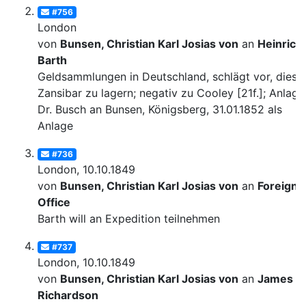
#756
London
von
Bunsen, Christian Karl Josias von
an
Heinrich
Barth
Geldsammlungen in Deutschland, schlägt vor, diese 
Zansibar zu lagern; negativ zu Cooley [21f.]; Anlage:
Dr. Busch an Bunsen, Königsberg, 31.01.1852 als
Anlage
#736
London, 10.10.1849
von
Bunsen, Christian Karl Josias von
an
Foreign
Office
Barth will an Expedition teilnehmen
#737
London, 10.10.1849
von
Bunsen, Christian Karl Josias von
an
James
Richardson