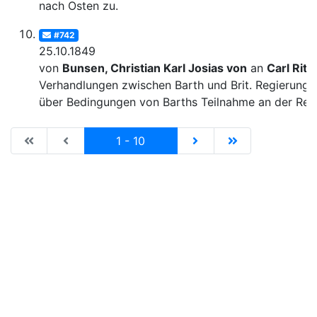
nach Osten zu.
#742
25.10.1849
von
Bunsen, Christian Karl Josias von
an
Carl Ritt
Verhandlungen zwischen Barth und Brit. Regierung
über Bedingungen von Barths Teilnahme an der Rei
|de:Erste Seite|en:First results page|
|de:Vorhergehende Seite|en:Previous results p
Current
|de:Nächste Seite|en:N
|de:Letzte Seit
1 - 10