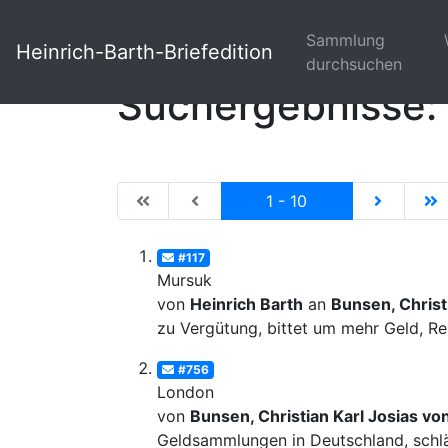
Sammlung
Heinrich-Barth-Briefedition
durchsuchen
Suchergebnisse: 
|de:Erste Seite|en:First results page|
|de:Vorhergehende Seite|en:Previ
Current
|de:Näch
|
1 - 10
#117
Mursuk
von
Heinrich Barth
an
Bunsen, Christ
zu Vergütung, bittet um mehr Geld, Re
#756
London
von
Bunsen, Christian Karl Josias vo
Geldsammlungen in Deutschland, schläg