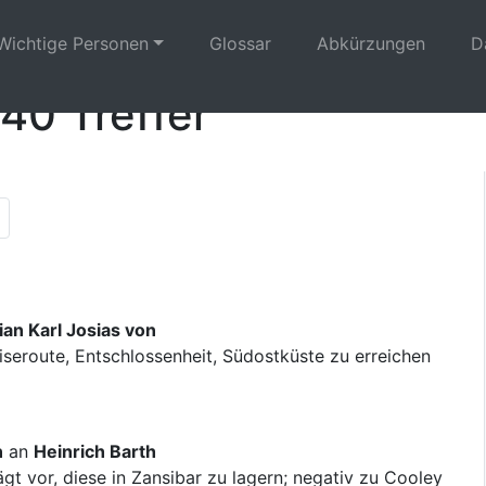
Wichtige Personen
Glossar
Abkürzungen
D
40 Treffer
ous results page|
ste Seite|en:Next results page|
de:Letzte Seite|en:Last results page|
ian Karl Josias von
iseroute, Entschlossenheit, Südostküste zu erreichen
n
an
Heinrich Barth
t vor, diese in Zansibar zu lagern; negativ zu Cooley