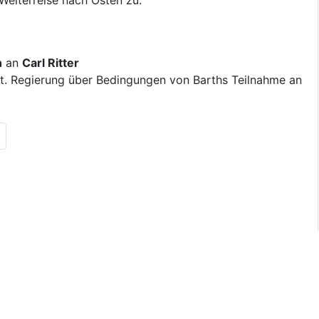
Weiterreise nach Osten zu.
n
an
Carl Ritter
t. Regierung über Bedingungen von Barths Teilnahme an
ous results page|
ste Seite|en:Next results page|
de:Letzte Seite|en:Last results page|