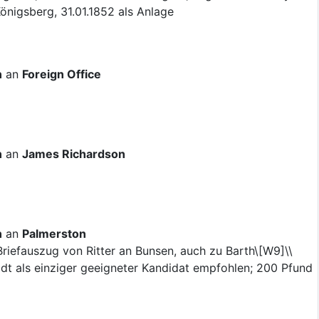
Königsberg, 31.01.1852 als Anlage
n
an
Foreign Office
n
an
James Richardson
n
an
Palmerston
Briefauszug von Ritter an Bunsen, auch zu Barth\[W9]\\
dt als einziger geeigneter Kandidat empfohlen; 200 Pfund