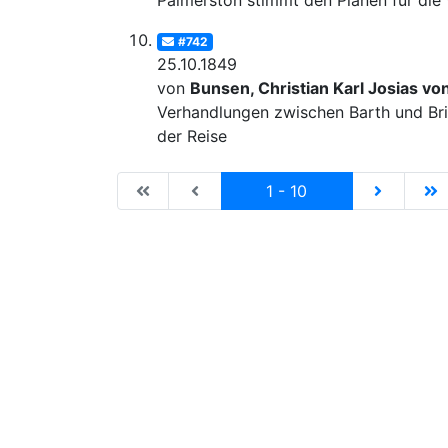
Palmerston stimmt den Plänen für die 
#742
25.10.1849
von
Bunsen, Christian Karl Josias vo
Verhandlungen zwischen Barth und Bri
der Reise
|de:Erste Seite|en:First results page|
|de:Vorhergehende Seite|en:Previ
Current
|de:Näch
|
1 - 10