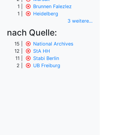
1
Brunnen Falezlez
1
Heidelberg
3 weitere
...
nach Quelle:
15
National Archives
12
StA HH
11
Stabi Berlin
2
UB Freiburg