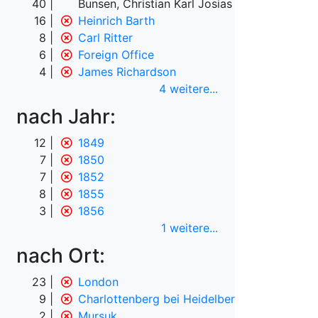
40
Bunsen, Christian Karl Josias von
16
Heinrich Barth
8
Carl Ritter
6
Foreign Office
4
James Richardson
4 weitere
...
nach Jahr:
12
1849
7
1850
7
1852
8
1855
3
1856
1 weitere
...
nach Ort:
23
London
9
Charlottenberg bei Heidelberg
2
Mursuk