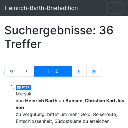
Heinrich-Barth-Briefedition
Suchergebnisse: 36
Treffer
|de:Erste Seite|en:First results page|
|de:Vorhergehende Seite|en:Previous results p
Current
|de:Nächste Seite|en:N
|de:Letzte Seit
1 - 10
#117
Mursuk
von
Heinrich Barth
an
Bunsen, Christian Karl Josi
von
zu Vergütung, bittet um mehr Geld, Reiseroute,
Entschlossenheit, Südostküste zu erreichen