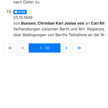
nach Osten zu.
#742
25.10.1849
von
Bunsen, Christian Karl Josias von
an
Carl Ritt
Verhandlungen zwischen Barth und Brit. Regierung
über Bedingungen von Barths Teilnahme an der Rei
|de:Erste Seite|en:First results page|
|de:Vorhergehende Seite|en:Previous results p
Current
|de:Nächste Seite|en:N
|de:Letzte Seit
1 - 10