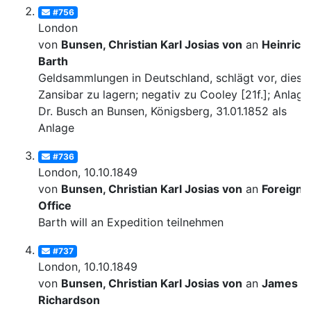
#756
London
von
Bunsen, Christian Karl Josias von
an
Heinrich
Barth
Geldsammlungen in Deutschland, schlägt vor, diese 
Zansibar zu lagern; negativ zu Cooley [21f.]; Anlage:
Dr. Busch an Bunsen, Königsberg, 31.01.1852 als
Anlage
#736
London, 10.10.1849
von
Bunsen, Christian Karl Josias von
an
Foreign
Office
Barth will an Expedition teilnehmen
#737
London, 10.10.1849
von
Bunsen, Christian Karl Josias von
an
James
Richardson