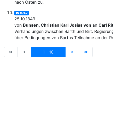
nach Osten zu.
#742
25.10.1849
von
Bunsen, Christian Karl Josias von
an
Carl Ritt
Verhandlungen zwischen Barth und Brit. Regierung
über Bedingungen von Barths Teilnahme an der Rei
|de:Erste Seite|en:First results page|
|de:Vorhergehende Seite|en:Previous results p
Current
|de:Nächste Seite|en:N
|de:Letzte Seit
1 - 10