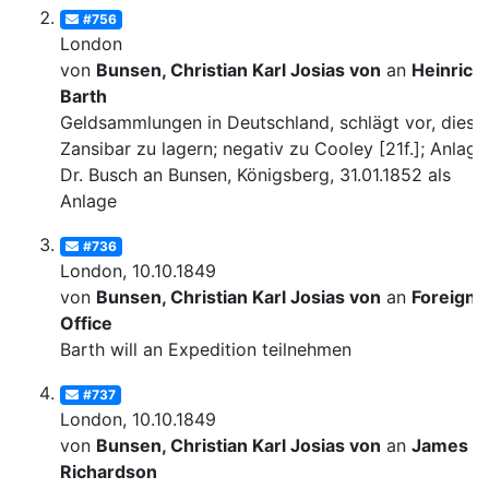
#756
London
von
Bunsen, Christian Karl Josias von
an
Heinrich
Barth
Geldsammlungen in Deutschland, schlägt vor, diese 
Zansibar zu lagern; negativ zu Cooley [21f.]; Anlage:
Dr. Busch an Bunsen, Königsberg, 31.01.1852 als
Anlage
#736
London, 10.10.1849
von
Bunsen, Christian Karl Josias von
an
Foreign
Office
Barth will an Expedition teilnehmen
#737
London, 10.10.1849
von
Bunsen, Christian Karl Josias von
an
James
Richardson