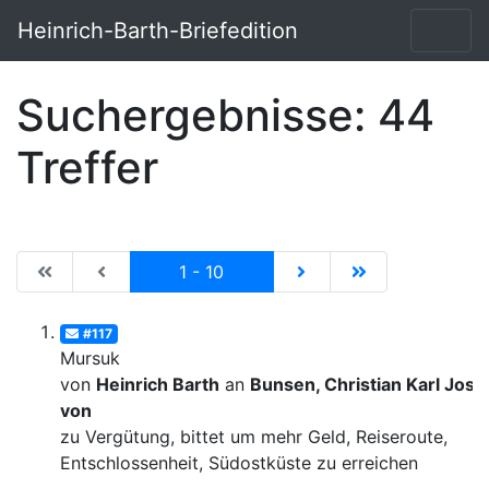
Heinrich-Barth-Briefedition
Suchergebnisse: 44
Treffer
|de:Erste Seite|en:First results page|
|de:Vorhergehende Seite|en:Previous results p
Current
|de:Nächste Seite|en:N
|de:Letzte Seit
1 - 10
#117
Mursuk
von
Heinrich Barth
an
Bunsen, Christian Karl Josi
von
zu Vergütung, bittet um mehr Geld, Reiseroute,
Entschlossenheit, Südostküste zu erreichen