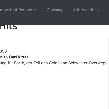
Important Persons
Glossary
Abbreviations
Hits
1856
on
to
Carl Ritter
rung für Barth, der Teil des Geldes an Schwester Overwegs